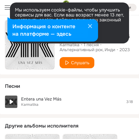
Войти
Мы используем cookie-файлы, чтобы улучшить
сервисы для вас. Если ваш возраст менее 13 лет,
настроить cookie-файлы должен ваш законный
Сингл
представитель.
Больше информации
Информация о контенте
Разрешить все
Настроить
на платформе — здесь
Entera una Vez Más
Karmatika
1
песня
Альтернативный рок
Инди
2023
Слушать
Песни
Entera una Vez Más
3:18
Karmatika
Другие альбомы исполнителя