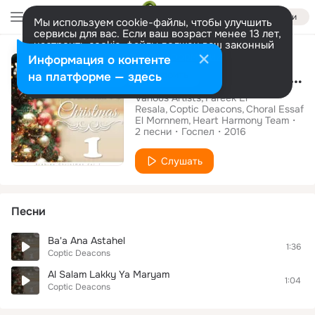
Войти
Мы используем cookie-файлы, чтобы улучшить
сервисы для вас. Если ваш возраст менее 13 лет,
настроить cookie-файлы должен ваш законный
Альбом
представитель.
Больше информации
Информация о контенте
Arabian Christmas, Vol. 1
Разрешить все
Настроить
на платформе — здесь
Various Artists
Fareek El
Resala
Coptic Deacons
Choral Essaf
El Mornnem
Heart Harmony Team
2
песни
Госпел
2016
Слушать
Песни
Ba'a Ana Astahel
1:36
Coptic Deacons
Al Salam Lakky Ya Maryam
1:04
Coptic Deacons