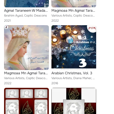
Agmal Taraneem W Madaeeh El Azraa Mariam
Magmoaa Mn Agmal Taranim Ll Aadra Mariam
Ibrahim Ayad, Coptic Deacons
Various Artists, Coptic Deacons, Ibrahim Ayad, Christina Karam, Romany Zakher, Koral Atfal Kniset Abu Fam
2021
2022
Magmoaa Mn Agmal Taranim Ll Aadra Mariam
Arabian Christmas, Vol. 3
Various Artists, Coptic Deacons, Ibrahim Ayad, Christina Karam
Various Artists, Diana Maher, Fadia Bazzi, Fareek El Resala, Coptic Deacons, Vivian El Sodaneya, St. Mary's Coptic Orthodox Choi...
2022
2016