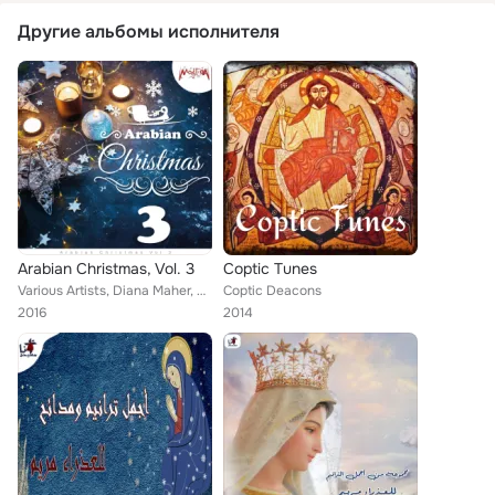
Другие альбомы исполнителя
Arabian Christmas, Vol. 3
Coptic Tunes
Various Artists, Diana Maher, Fadia Bazzi, Fareek El Resala, Coptic Deacons, Vivian El Sodaneya, St. Mary's Coptic Orthodox Choi...
Coptic Deacons
2016
2014