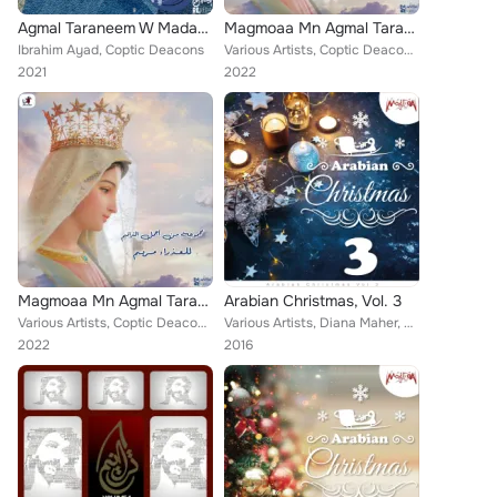
Agmal Taraneem W Madaeeh El Azraa Mariam
Magmoaa Mn Agmal Taranim Ll Aadra Mariam
Ibrahim Ayad, Coptic Deacons
Various Artists, Coptic Deacons, Ibrahim Ayad, Christina Karam, Romany Zakher, Koral Atfal Kniset Abu Fam
2021
2022
Magmoaa Mn Agmal Taranim Ll Aadra Mariam
Arabian Christmas, Vol. 3
Various Artists, Coptic Deacons, Ibrahim Ayad, Christina Karam
Various Artists, Diana Maher, Fadia Bazzi, Fareek El Resala, Coptic Deacons, Vivian El Sodaneya, St. Mary's Coptic Orthodox Choi...
2022
2016