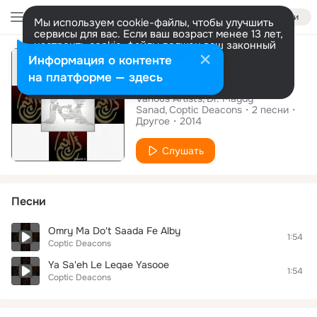
Войти
Мы используем cookie-файлы, чтобы улучшить
сервисы для вас. Если ваш возраст менее 13 лет,
настроить cookie-файлы должен ваш законный
Альбом
представитель.
Больше информации
Информация о контенте
Taraneem, Vol. 3
Разрешить все
Настроить
на платформе — здесь
Various Artists
Dr. Magdy
Sanad
Coptic Deacons
2
песни
Другое
2014
Слушать
Песни
Omry Ma Do't Saada Fe Alby
1:54
Coptic Deacons
Ya Sa'eh Le Leqae Yasooe
1:54
Coptic Deacons