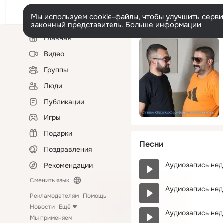
Мы используем cookie-файлы, чтобы улучшить сервис
законный представитель.
Больше информации
Левая
Главная
колонка
Видео
Группы
Люди
Публикации
Игры
Подарки
Песни
Поздравления
Аудиозапись нед
Рекомендации
Сменить язык
Аудиозапись нед
Рекламодателям
Помощь
Новости
Ещё
Аудиозапись нед
Мы применяем