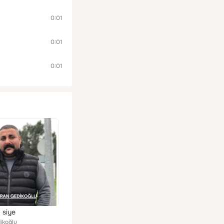
0:01
0:01
0:01
 siye
ikoğlu