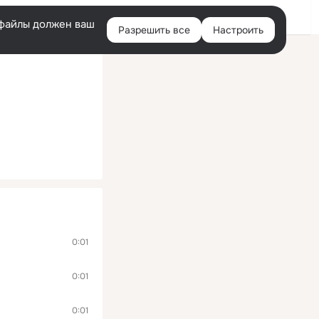
Помощь
Войти
й
e-файлы должен ваш
Разрешить все
Настроить
Правая
колонка
0:01
0:01
0:01