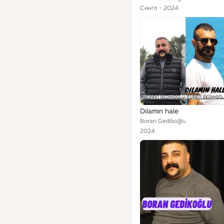
Сингл
2024
Dılamın hale
Boran Gedikoğlu
2024