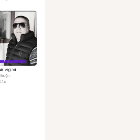
ir vigımi
ikoğlu
024