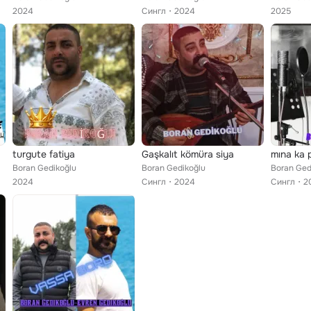
2024
Сингл
2024
2025
turgute fatiya
Gaşkalıt kömüra siya
mına ka p
Boran Gedikoğlu
Boran Gedikoğlu
Boran Ged
2024
Сингл
2024
Сингл
2