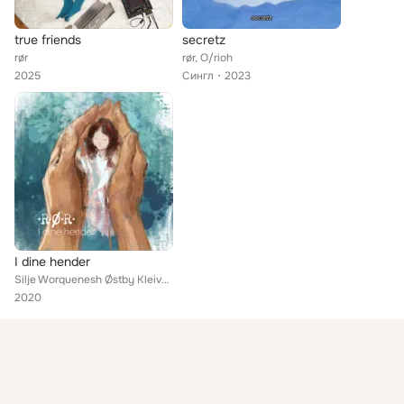
true friends
secretz
rør
rør, O/rioh
2025
Сингл
2023
I dine hender
Silje Worquenesh Østby Kleiven, Anders Rønningen, Trygve Rypestøl feat. RØR
2020