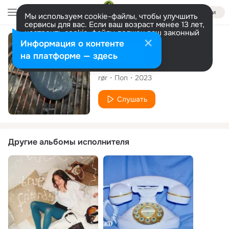
Войти
Мы используем cookie-файлы, чтобы улучшить
сервисы для вас. Если ваш возраст менее 13 лет,
настроить cookie-файлы должен ваш законный
представитель.
Больше информации
Сингл
Информация о контенте
Разрешить все
Настроить
на платформе — здесь
bye byee
rør
Поп
2023
Слушать
Другие альбомы исполнителя