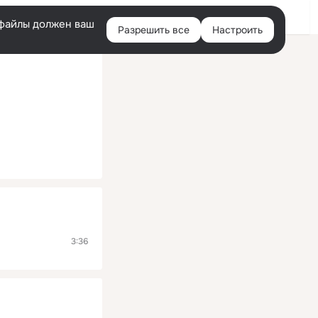
Помощь
Войти
й
e-файлы должен ваш
Разрешить все
Настроить
Правая
колонка
3:36