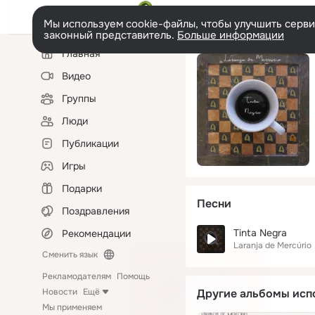
Мы используем cookie-файлы, чтобы улучшить сервис
законный представитель.
Больше информации
Левая
Главная
колонка
Видео
Группы
Люди
Публикации
Игры
Подарки
Песни
Поздравления
Tinta Negra
Рекомендации
Laranja de Mercúrio
Сменить язык
Рекламодателям
Помощь
Новости
Ещё
Другие альбомы исп
Мы применяем