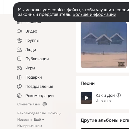
Мы используем cookie-файлы, чтобы улучшить сервис
законный представитель.
Больше информации
Левая
Главная
колонка
Видео
Группы
Люди
Публикации
Игры
Подарки
Песни
Поздравления
Как и Дом
Рекомендации
dimeanne
Сменить язык
Рекламодателям
Помощь
Новости
Ещё
Другие альбомы исп
Мы применяем