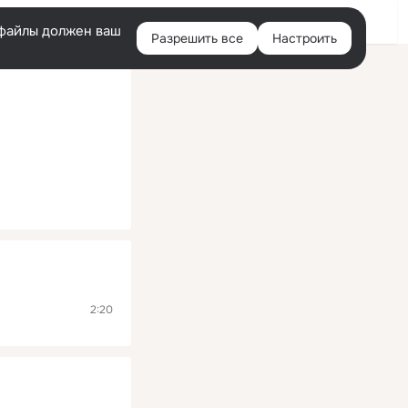
Помощь
Войти
й
e-файлы должен ваш
Разрешить все
Настроить
Правая
колонка
2:20