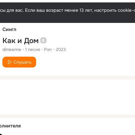
Русски
ы для вас. Если ваш возраст менее 13 лет, настроить cooki
Сингл
Как и Дом
dimeanne
1
песня
Рэп
2023
Слушать
олнителя