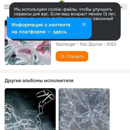
Войти
Мы используем cookie-файлы, чтобы улучшить
сервисы для вас. Если ваш возраст менее 13 лет,
настроить cookie-файлы должен ваш законный
представитель.
Больше информации
Альбом
Информация о контенте
Разрешить все
Настроить
на платформе — здесь
White Sneakers
Spunsugar
Рок
Другое
2023
Слушать
Другие альбомы исполнителя