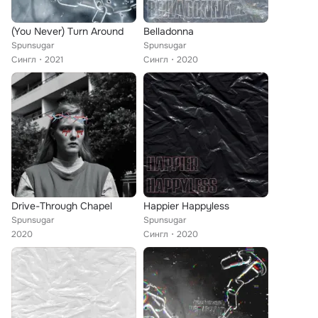
(You Never) Turn Around
Belladonna
Spunsugar
Spunsugar
Сингл
2021
Сингл
2020
Drive-Through Chapel
Happier Happyless
Spunsugar
Spunsugar
2020
Сингл
2020