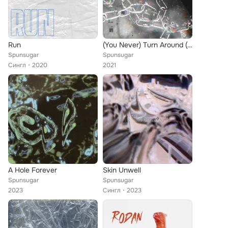
Run
(You Never) Turn Around (Remixes)
Spunsugar
Spunsugar
Сингл
2020
2021
A Hole Forever
Skin Unwell
Spunsugar
Spunsugar
2023
Сингл
2023