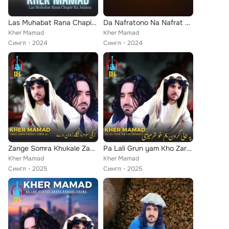
Las Muhabat Rana Chapir Ka Janana
Da Nafratono Na Nafrat Kram
Kher Mamad
Kher Mamad
Сингл
2024
Сингл
2024
Zange Somra Khukale Zawan De
Pa Lali Grun yam Kho Zarhmaze
Kher Mamad
Kher Mamad
Сингл
2025
Сингл
2025