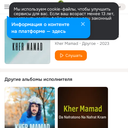
Войти
Мы используем cookie-файлы, чтобы улучшить
сервисы для вас. Если ваш возраст менее 13 лет,
настроить cookie-файлы должен ваш законный
представитель.
Больше информации
Сингл
Информация о контенте
Разрешить все
Настроить
на платформе — здесь
Pa Tabiban Bandi Nashi Elajena
Kher Mamad
Другое
2023
Слушать
Другие альбомы исполнителя