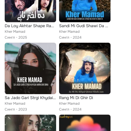
Da Loy Akhtar Shape Rangde Shawe
Sandi Mi Gudi Shawi Da Strgo Na Khaya Owata
Kher Mamad
Kher Mamad
Сингл
2025
Сингл
2024
Sa Jado Gari Strgi Khydai Wirkari Dina
Rang Mi Di Ghir Di
Kher Mamad
Kher Mamad
Сингл
2023
Сингл
2024