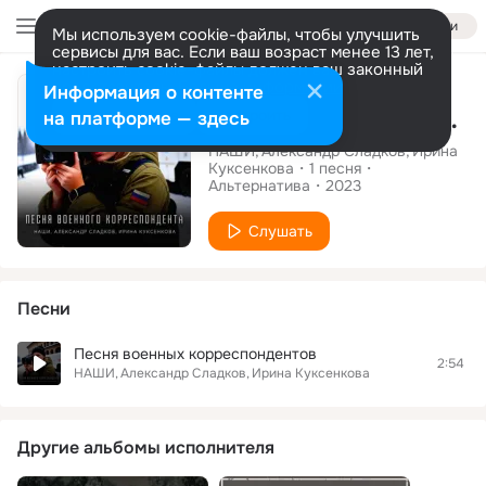
Войти
Мы используем cookie-файлы, чтобы улучшить
сервисы для вас. Если ваш возраст менее 13 лет,
настроить cookie-файлы должен ваш законный
Сингл
представитель.
Больше информации
Информация о контенте
Песня военных корреспондентов
Разрешить все
Настроить
на платформе — здесь
НАШИ
Александр Сладков
Ирина
Куксенкова
1
песня
Альтернатива
2023
Слушать
Песни
Песня военных корреспондентов
2:54
НАШИ
Александр Сладков
Ирина Куксенкова
Другие альбомы исполнителя