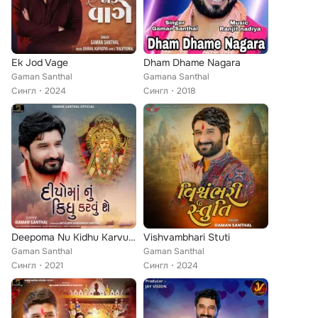
Ek Jod Vage
Dham Dhame Nagara
Gaman Santhal
Gamana Santhal
Сингл
2024
Сингл
2018
Deepoma Nu Kidhu Karvu Che
Vishvambhari Stuti
Gaman Santhal
Gaman Santhal
Сингл
2021
Сингл
2024