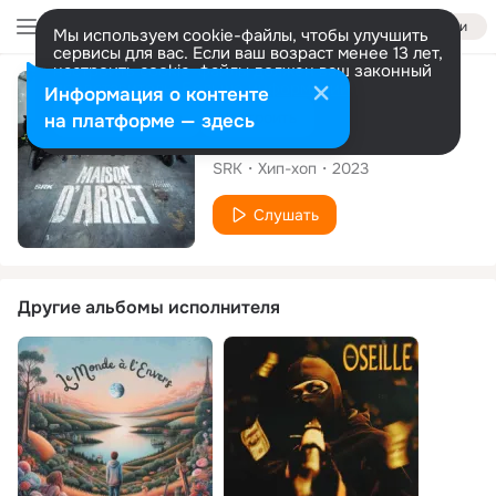
Войти
Мы используем cookie-файлы, чтобы улучшить
сервисы для вас. Если ваш возраст менее 13 лет,
настроить cookie-файлы должен ваш законный
представитель.
Больше информации
Сингл
Информация о контенте
Разрешить все
Настроить
на платформе — здесь
Maison D’arrêt
SRK
Хип-хоп
2023
Слушать
Другие альбомы исполнителя