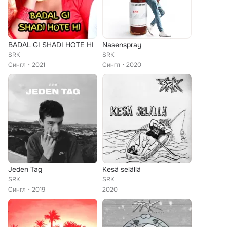
BADAL GI SHADI HOTE HI
Nasenspray
SRK
SRK
Сингл
2021
Сингл
2020
Jeden Tag
Kesä selällä
SRK
SRK
Сингл
2019
2020