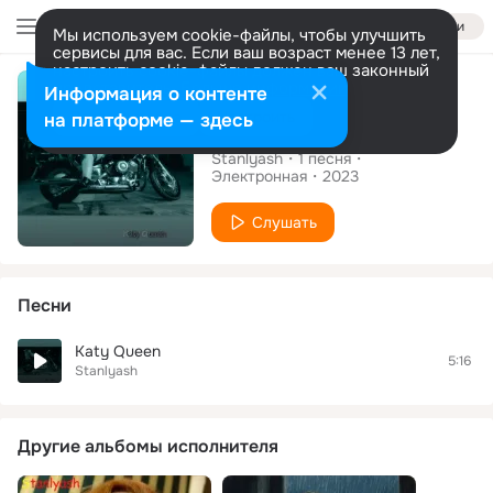
Войти
Мы используем cookie-файлы, чтобы улучшить
сервисы для вас. Если ваш возраст менее 13 лет,
настроить cookie-файлы должен ваш законный
Сингл
представитель.
Больше информации
Информация о контенте
Разрешить все
Настроить
на платформе — здесь
Katy Queen
Stanlyash
1
песня
Электронная
2023
Слушать
Песни
Katy Queen
5:16
Stanlyash
Другие альбомы исполнителя