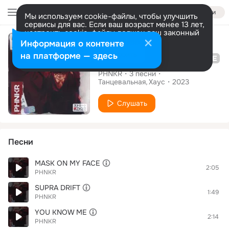
Войти
Мы используем cookie-файлы, чтобы улучшить
сервисы для вас. Если ваш возраст менее 13 лет,
настроить cookie-файлы должен ваш законный
Альбом
представитель.
Больше информации
Информация о контенте
Разрешить все
Настроить
на платформе — здесь
YOU KNOW ME Ep
PHNKR
3
песни
Танцевальная
Хаус
2023
Слушать
Песни
MASK ON MY FACE
2:05
PHNKR
SUPRA DRIFT
1:49
PHNKR
YOU KNOW ME
2:14
PHNKR