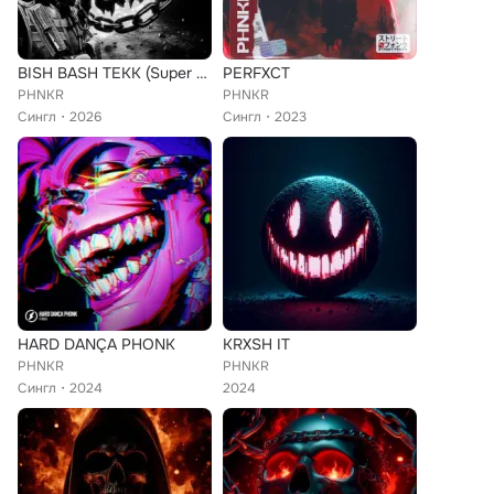
BISH BASH TEKK (Super Slowed)
PERFXCT
PHNKR
PHNKR
Сингл
2026
Сингл
2023
HARD DANÇA PHONK
KRXSH IT
PHNKR
PHNKR
Сингл
2024
2024