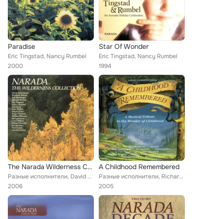
Paradise
Star Of Wonder
Eric Tingstad, Nancy Rumbel
Eric Tingstad, Nancy Rumbel
2000
1994
The Narada Wilderness Collection
A Childhood Remembered
Разные исполнители, David Arkenstone, Bernardo Rubaja, Ralf Illenberger, Spencer Brewer, Eric Tingstad, Nancy Rumbel, Peter Buff...
Разные исполнители, Richard Souther, Alasdair Fraser, Martin Kolbe, Eric Tingstad, Wayne Gratz, David Arkenstone, Ralf Illenberg...
2006
2005