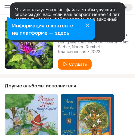
Войти
Мы используем cookie-файлы, чтобы улучшить
сервисы для вас. Если ваш возраст менее 13 лет,
настроить cookie-файлы должен ваш законный
Альбом
представитель.
Больше информации
Информация о контенте
Gentle Embrace (Deluxe Edition - Single)
Разрешить все
Настроить
на платформе — здесь
Benjy Wertheimer
Todd Boston
Jami
Sieber
Nancy Rumbel
Классическая
2023
Слушать
Другие альбомы исполнителя