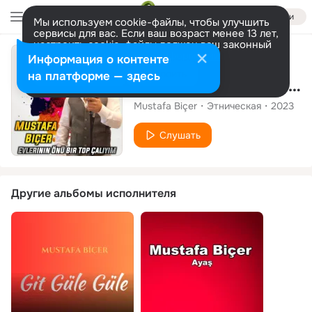
Войти
Мы используем cookie-файлы, чтобы улучшить
сервисы для вас. Если ваш возраст менее 13 лет,
настроить cookie-файлы должен ваш законный
представитель.
Больше информации
Сингл
Информация о контенте
Разрешить все
Настроить
на платформе — здесь
Evlerinin Önü Bir Top Çalıyım
Mustafa Biçer
Этническая
2023
Слушать
Другие альбомы исполнителя