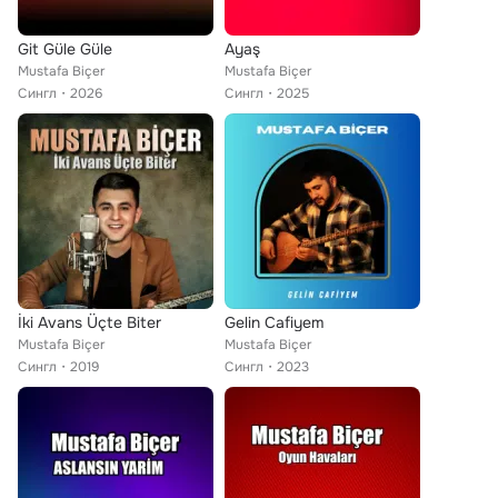
Git Güle Güle
Ayaş
Mustafa Biçer
Mustafa Biçer
Сингл
2026
Сингл
2025
İki Avans Üçte Biter
Gelin Cafiyem
Mustafa Biçer
Mustafa Biçer
Сингл
2019
Сингл
2023