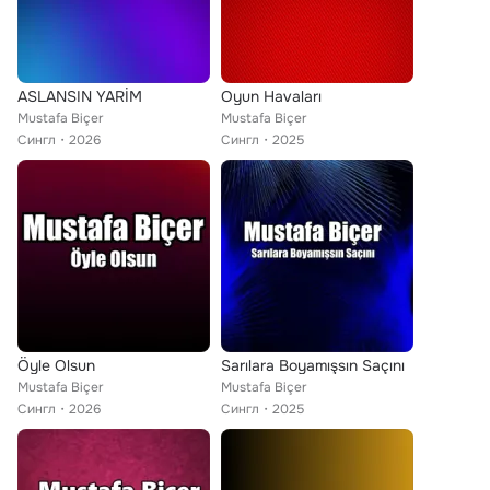
ASLANSIN YARİM
Oyun Havaları
Mustafa Biçer
Mustafa Biçer
Сингл
2026
Сингл
2025
Öyle Olsun
Sarılara Boyamışsın Saçını
Mustafa Biçer
Mustafa Biçer
Сингл
2026
Сингл
2025