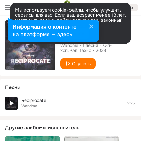
Войти
Мы используем cookie-файлы, чтобы улучшить
сервисы для вас. Если ваш возраст менее 13 лет,
настроить cookie-файлы должен ваш законный
Сингл
представитель.
Больше информации
Информация о контенте
Разрешить все
Настроить
на платформе — здесь
Reciprocate
Wandme
1
песня
Хип-
хоп
Рэп
Техно
2023
Слушать
Песни
Reciprocate
3:25
Wandme
Другие альбомы исполнителя