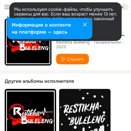
Войти
Мы используем cookie-файлы, чтобы улучшить
сервисы для вас. Если ваш возраст менее 13 лет,
настроить cookie-файлы должен ваш законный
Сингл
представитель.
Больше информации
Информация о контенте
Разрешить все
Настроить
на платформе — здесь
MIX SAMBALADO ( BREAKBEAT ) (Remix)
Restikha Buleleng
Танцевальная
2023
Слушать
Другие альбомы исполнителя