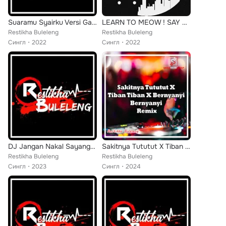
Suaramu Syairku Versi Gagak (Remix)
LEARN TO MEOW ! SAY MEOW MEOW (Remix)
Restikha Buleleng
Restikha Buleleng
Сингл
2022
Сингл
2022
DJ Jangan Nakal Sayang ( BREAKBEAT ) (Remix)
Sakitnya Tututut X Tiban Tiban X Bernyanyi Bernyanyi (Remix)
Restikha Buleleng
Restikha Buleleng
Сингл
2023
Сингл
2024