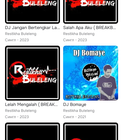
DJ Jangan Bertengkar Lagi (Remix)
Salah Apa Aku ( BREAKBEAT ) (Remix)
Restikha Buleleng
Restikha Buleleng
Сингл
2023
Сингл
2023
Lelah Mengalah ( BREAKBEAT ) (Remix)
DJ Bomaye
Restikha Buleleng
Restikha Buleleng
Сингл
2023
Сингл
2021