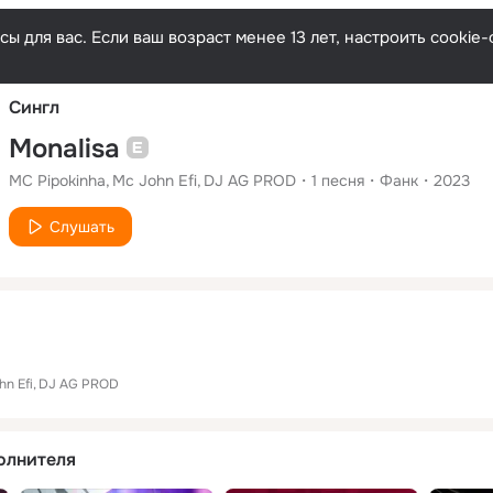
Русски
ы для вас. Если ваш возраст менее 13 лет, настроить cooki
Сингл
Monalisa
MC Pipokinha
Mc John Efi
DJ AG PROD
1
песня
Фанк
2023
Слушать
hn Efi
DJ AG PROD
олнителя