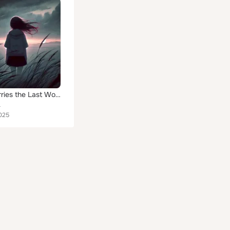
Wind Carries the Last Words
L
025