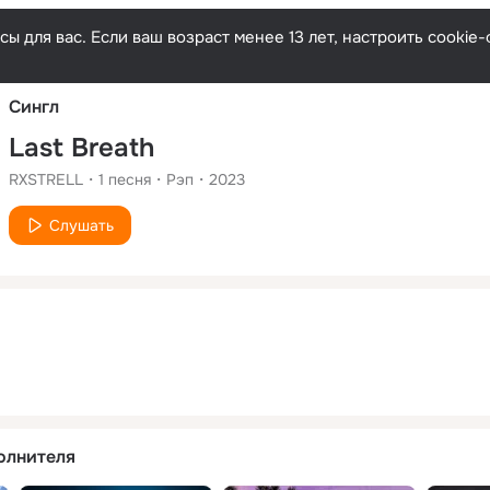
Русски
ы для вас. Если ваш возраст менее 13 лет, настроить cooki
Сингл
Last Breath
RXSTRELL
1
песня
Рэп
2023
Слушать
олнителя