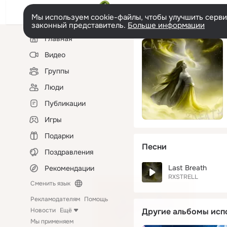
Мы используем cookie-файлы, чтобы улучшить сервис
законный представитель.
Больше информации
Левая
Главная
колонка
Видео
Группы
Люди
Публикации
Игры
Подарки
Песни
Поздравления
Last Breath
Рекомендации
RXSTRELL
Сменить язык
Рекламодателям
Помощь
Новости
Ещё
Другие альбомы исп
Мы применяем