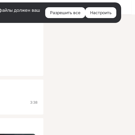
Помощь
Войти
й
e-файлы должен ваш
Разрешить все
Настроить
Правая
колонка
3:38