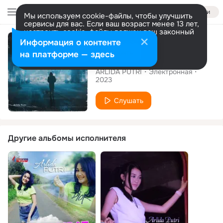
Войти
Мы используем cookie-файлы, чтобы улучшить
сервисы для вас. Если ваш возраст менее 13 лет,
настроить cookie-файлы должен ваш законный
Сингл
представитель.
Больше информации
Информация о контенте
Разрешить все
Настроить
на платформе — здесь
Forced Kantional
ARLIDA PUTRI
Электронная
2023
Слушать
Другие альбомы исполнителя