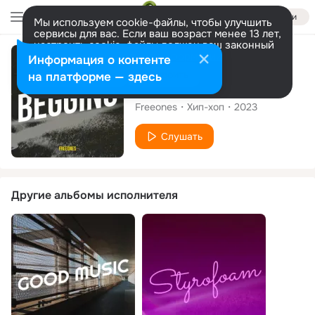
Войти
Мы используем cookie-файлы, чтобы улучшить
сервисы для вас. Если ваш возраст менее 13 лет,
настроить cookie-файлы должен ваш законный
представитель.
Больше информации
Сингл
Информация о контенте
Разрешить все
Настроить
на платформе — здесь
Begging
Freeones
Хип-хоп
2023
Слушать
Другие альбомы исполнителя