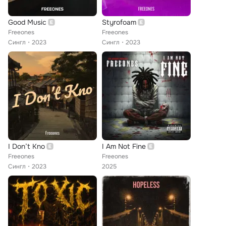
Good Music
Styrofoam
Freeones
Freeones
Сингл
2023
Сингл
2023
I Don’t Kno
I Am Not Fine
Freeones
Freeones
Сингл
2023
2025