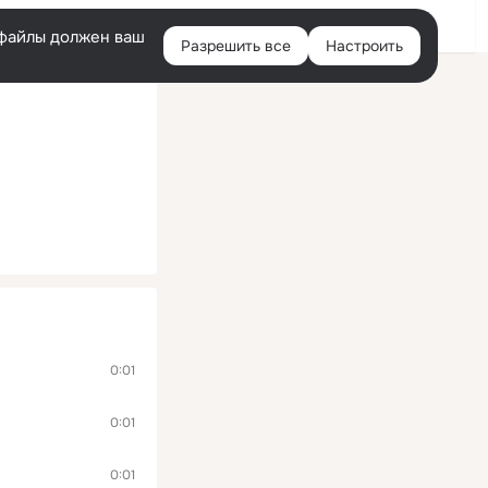
Помощь
Войти
й
e-файлы должен ваш
Разрешить все
Настроить
Правая
колонка
0:01
0:01
0:01