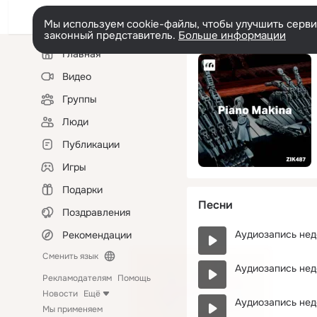
Мы используем cookie-файлы, чтобы улучшить сервис
законный представитель.
Больше информации
Левая
Главная
колонка
Видео
Группы
Люди
Публикации
Игры
Подарки
Песни
Поздравления
Аудиозапись нед
Рекомендации
Сменить язык
Аудиозапись нед
Рекламодателям
Помощь
Новости
Ещё
Аудиозапись нед
Мы применяем