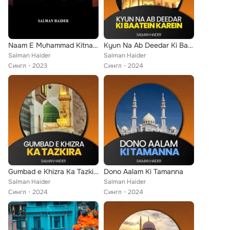
Naam E Muhammad Kitna Meetha Meetha Lagta Hai
Kyun Na Ab Deedar Ki Baatein Karein
Salman Haider
Salman Haider
Сингл
2023
Сингл
2024
Gumbad e Khizra Ka Tazkira
Dono Aalam Ki Tamanna
Salman Haider
Salman Haider
Сингл
2024
Сингл
2024