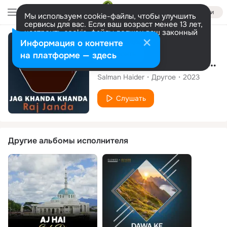
Войти
Мы используем cookie-файлы, чтобы улучшить
сервисы для вас. Если ваш возраст менее 13 лет,
настроить cookie-файлы должен ваш законный
представитель.
Больше информации
Сингл
Информация о контенте
Разрешить все
Настроить
на платформе — здесь
Jag Khanda Khanda Raj Janda
Salman Haider
Другое
2023
Слушать
Другие альбомы исполнителя