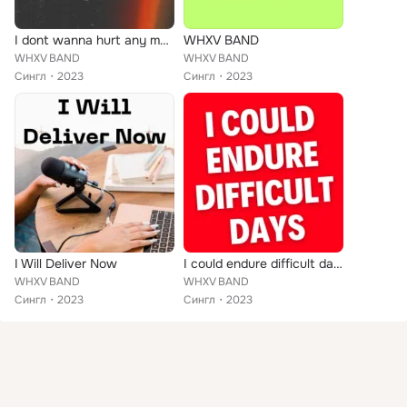
I dont wanna hurt any more
WHXV BAND
WHXV BAND
WHXV BAND
Сингл
2023
Сингл
2023
I Will Deliver Now
I could endure difficult days
WHXV BAND
WHXV BAND
Сингл
2023
Сингл
2023