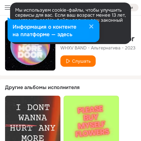
Войти
Мы используем cookie-файлы, чтобы улучшить
сервисы для вас. Если ваш возраст менее 13 лет,
настроить cookie-файлы должен ваш законный
представитель.
Больше информации
Сингл
Информация о контенте
Разрешить все
Настроить
на платформе — здесь
Close one more door
WHXV BAND
Альтернатива
2023
Слушать
Другие альбомы исполнителя