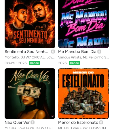
Sentimento Seu Nenhum
Me Mandou Bom Dia
Moritello, DJ W7 OFICIAL, Love Funk
Various Artists, Mc Felipinho Syllva, Love Funk, Dr. Lipe, OTal Do NG
Сингл
2026
2026
Новое
Новое
Não Quer Ver
Menor do Estelionato
MC HG, Love Funk, DJ W7 OFICIAL
MC HG, Love Funk, DJ W7 OFICIAL