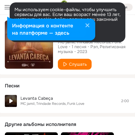
Войти
Мы используем cookie-файлы, чтобы улучшить
сервисы для вас. Если ваш возраст менее 13 лет,
настроить cookie-файлы должен ваш законный
Сингл
представитель.
Больше информации
Информация о контенте
Levanta Cabeça
Разрешить все
Настроить
на платформе — здесь
MC jamil
Trindade Records
Funk
Love
1
песня
Рэп
Религиозная
музыка
2023
Слушать
Песни
Levanta Cabeça
2:00
MC jamil
Trindade Records
Funk Love
Другие альбомы исполнителя