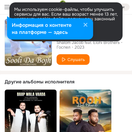
Войти
Мы используем cookie-файлы, чтобы улучшить
сервисы для вас. Если ваш возраст менее 13 лет,
настроить cookie-файлы должен ваш законный
Сингл
представитель.
Больше информации
Информация о контенте
Разрешить все
Настроить
на платформе — здесь
Sooli Da Bojh
Shalom Jacob
Elohi Brothers
feat.
Госпел
2023
Слушать
Другие альбомы исполнителя