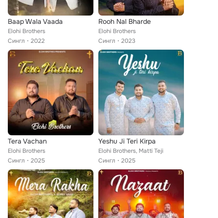
Baap Wala Vaada
Rooh Nal Bharde
Elohi Brothers
Elohi Brothers
Сингл
2022
Сингл
2023
Tera Vachan
Yeshu Ji Teri Kirpa
Elohi Brothers
Elohi Brothers, Matti Teji
Сингл
2025
Сингл
2025