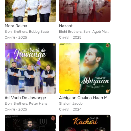
Mera Rakha
Nazaat
Elohi Brothers, Bobby Saab
Elohi Brothers, Sahil Ayub Masih
Сингл
2025
Сингл
2025
Asi Vadh De Jawange
Akhiyaan Chukna Haan Main Zaboor 121
Elohi Brothers, Peter Hans
Shalom Jacob
Сингл
2025
Сингл
2024