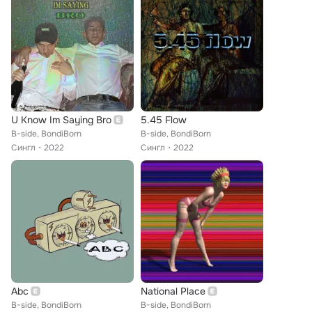
U Know Im Saying Bro
5.45 Flow
B-side, BondiBorn
B-side, BondiBorn
Сингл
2022
Сингл
2022
Abc
National Place
B-side, BondiBorn
B-side, BondiBorn