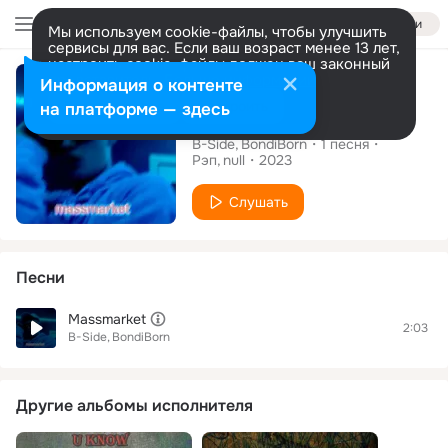
Войти
Мы используем cookie-файлы, чтобы улучшить
сервисы для вас. Если ваш возраст менее 13 лет,
настроить cookie-файлы должен ваш законный
Сингл
представитель.
Больше информации
Информация о контенте
Разрешить все
Настроить
на платформе — здесь
Massmarket
B-Side
BondiBorn
1
песня
Рэп
null
2023
Слушать
Песни
Massmarket
2:03
B-Side
BondiBorn
Другие альбомы исполнителя