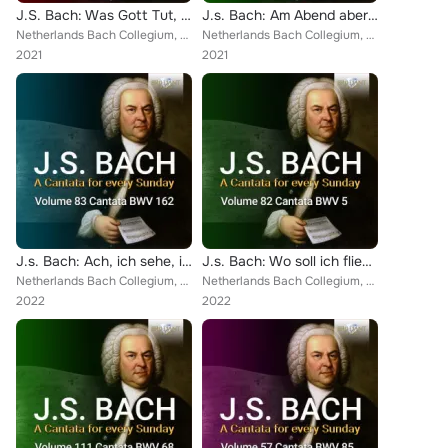
J.S. Bach: Was Gott Tut, Das Ist Wohlgetan, BWV 98
J.s. Bach: Am Abend aber desselbigen Sabbats, BWV 42
Netherlands Bach Collegium, Pieter Jan Leusink
Netherlands Bach Collegium, Holland Boys Choir, Pieter Jan Leusink
2021
2021
J.s. Bach: Ach, ich sehe, itzt, da ich zur Hochzeit gehe, BWV 162
J.s. Bach: Wo soll ich fliehen hin, BWV 5
Netherlands Bach Collegium, Pieter Jan Leusink
Netherlands Bach Collegium, Pieter Jan Leusink
2022
2022