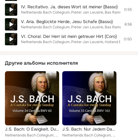
IV. Recitativo. Ja, dieses Wort ist meiner (Basso)
0:55
Netherlands Bach Collegium
Pieter Jan Leusink
Bas Ramselaar
V. Aria. Beglückte Herde, Jesu Schafe (Basso)
6:56
Netherlands Bach Collegium
Pieter Jan Leusink
Bas Ramselaar
VI. Choral. Der Herr ist mein getreuer Hirt (Coro)
0:50
Netherlands Bach Collegium
Pieter Jan Leusink
Holland Boys Choir
Другие альбомы исполнителя
J.S. Bach: O Ewigkeit, Du Donnerwort, BWV 60
J.S. Bach: Nur Jedem Das Seine, BWV 163
Netherlands Bach Collegium, Pieter Jan Leusink
Netherlands Bach Collegium, Pieter Jan Leusink