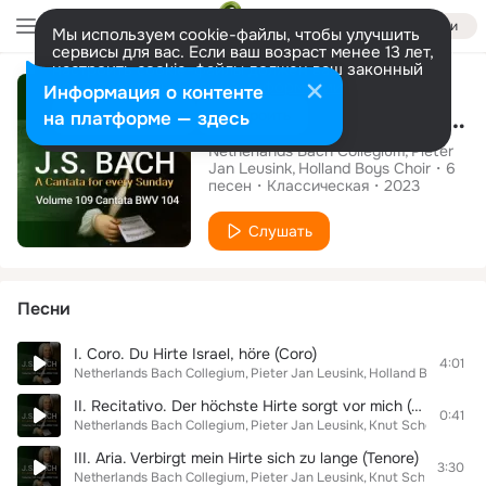
Войти
Мы используем cookie-файлы, чтобы улучшить
сервисы для вас. Если ваш возраст менее 13 лет,
настроить cookie-файлы должен ваш законный
Альбом
представитель.
Больше информации
Информация о контенте
J.s. Bach: Du Hirte Israel, höre, BWV 104
Разрешить все
Настроить
на платформе — здесь
Netherlands Bach Collegium
Pieter
Jan Leusink
Holland Boys Choir
6
песен
Классическая
2023
Слушать
Песни
I. Coro. Du Hirte Israel, höre (Coro)
4:01
Netherlands Bach Collegium
Pieter Jan Leusink
Holland Boys Choir
II. Recitativo. Der höchste Hirte sorgt vor mich (Tenore)
0:41
Netherlands Bach Collegium
Pieter Jan Leusink
Knut Schoch
III. Aria. Verbirgt mein Hirte sich zu lange (Tenore)
3:30
Netherlands Bach Collegium
Pieter Jan Leusink
Knut Schoch