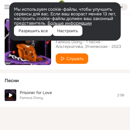
Войти
Мы используем cookie-файлы, чтобы улучшить
сервисы для вас. Если ваш возраст менее 13 лет,
настроить cookie-файлы должен ваш законный
Сингл
представитель.
Больше информации
Разрешить все
Настроить
Prisoner for Love
Famous Diony
1
песня
Альтернатива
Этническая
2023
Слушать
Песни
Prisoner for Love
2:56
Famous Diony