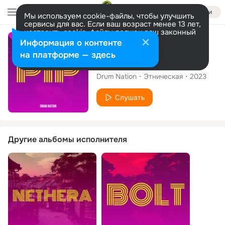
Войти
Мы используем cookie-файлы, чтобы улучшить
сервисы для вас. Если ваш возраст менее 13 лет,
настроить cookie-файлы должен ваш законный
представитель.
Больше информации
Сингл
Информация о контенте
Разрешить все
Настроить
на платформе — здесь
Pip
Drum Nation
Этническая
2023
Слушать
Другие альбомы исполнителя