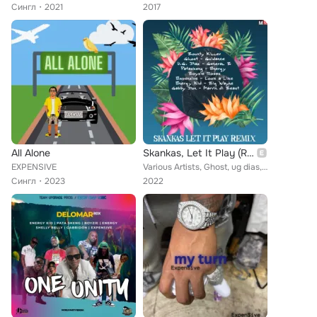
Сингл
2021
2017
All Alone
Skankas, Let It Play (Remix)
EXPENSIVE
Various Artists, Ghost, ug dias, General B, Pataskeng, Boysie Roses, Marvin Di Beast, Bounty Killer, Gabby Don, Energy, Look A L...
Сингл
2023
2022