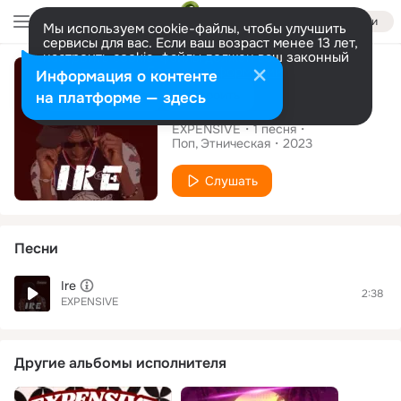
Войти
Мы используем cookie-файлы, чтобы улучшить
сервисы для вас. Если ваш возраст менее 13 лет,
настроить cookie-файлы должен ваш законный
Сингл
представитель.
Больше информации
Информация о контенте
Разрешить все
Настроить
на платформе — здесь
Ire
EXPENSIVE
1
песня
Поп
Этническая
2023
Слушать
Песни
Ire
2:38
EXPENSIVE
Другие альбомы исполнителя