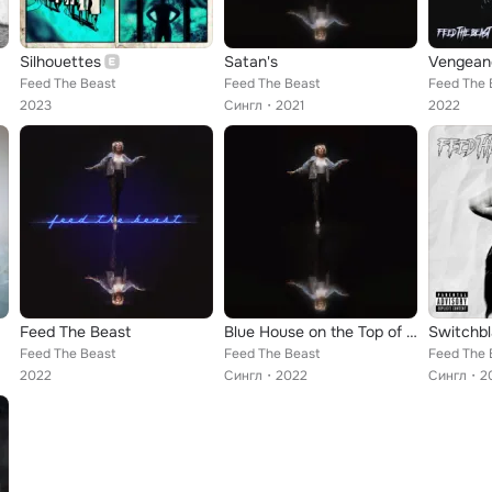
Silhouettes
Satan's
Vengean
Feed The Beast
Feed The Beast
Feed The 
2023
Сингл
2021
2022
Feed The Beast
Blue House on the Top of the Hill
Switchb
Feed The Beast
Feed The Beast
Feed The 
2022
Сингл
2022
Сингл
2