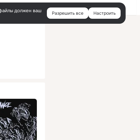
Помощь
Войти
й
e-файлы должен ваш
Разрешить все
Настроить
Правая
колонка