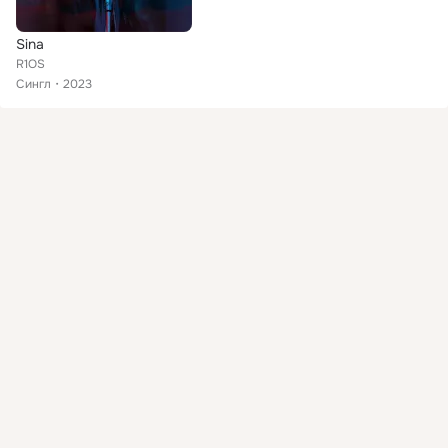
Sina
R1OS
Сингл
2023