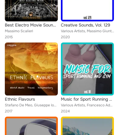
Best Electro Movie Soundtracks
Creative Sounds, Vol. 129
Massimo Scalieri
Various Artists, Massimo Giuntini, Marco Bigi, Edoardo Benevides Costa, Giuseppe Iodice, Patrizio Rametti, Phil Castronovo, Stef...
2015
2020
Ethnic Flavours
Music for Sport Running and Gym, Vol. 18
Stefano De Meo, Giuseppe Iodice
Various Artists, Francesco Adessi, Stefano De Meo, Marco Grasso, Pasquale Canzi, Antonio Di Santo, Maurizio Bassi, Simone Cutrì,...
2017
2024