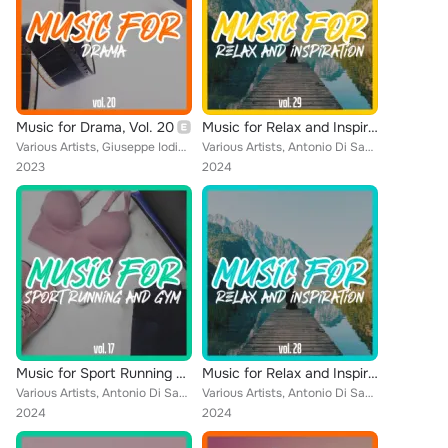
Music for Drama, Vol. 20
Music for Relax and Inspiration, Vol. 29
Various Artists, Giuseppe Iodice, Fabrizio Leo, Patrizio Rametti, Marco Grasso, Mauro Tondini, Luca Verde, Antonio Di Santo, Sim...
Various Artists, Antonio Di Santo, Francesco Adessi, Stefano De Meo, Marco Bigi, Danilo Carnevale, Pasquale Canzi, Alessandro Fa...
2023
2024
Music for Sport Running and Gym, Vol. 17
Music for Relax and Inspiration, Vol. 28
Various Artists, Antonio Di Santo, Carlo Marchino, Stefano De Meo, Dario Scotto D'Antuono, Mauro Tondini, Luca Verde, Alessandro...
Various Artists, Antonio Di Santo, Stefano De Meo, Marco Grasso, Dario Scotto D'Antuono, Filadelfo Castro, Mauro Tondini, Luca V...
2024
2024