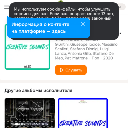
Войти
Мы используем cookie-файлы, чтобы улучшить
сервисы для вас. Если ваш возраст менее 13 лет,
настроить cookie-файлы должен ваш законный
Альбом
представитель.
Больше информации
Информация о контенте
Creative Sounds, Vol. 132
Разрешить все
Настроить
на платформе — здесь
Various Artists
Massimo
Giuntini
Giuseppe Iodice
Massimo
Scalieri
Stefano Dionigi
Luigi
Lanzo
Antonio Gillo
Stefano De
Meo
Pat Matrone
Поп
2020
Слушать
Другие альбомы исполнителя