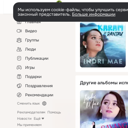
Мы используем cookie-файлы, чтобы улучшить сервис
законный представитель.
Больше информации
Левая
Главная
колонка
Видео
Группы
Люди
Публикации
Игры
Подарки
Другие альбомы исп
Поздравления
Рекомендации
Сменить язык
Рекламодателям
Помощь
Новости
Ещё
Мы применяем