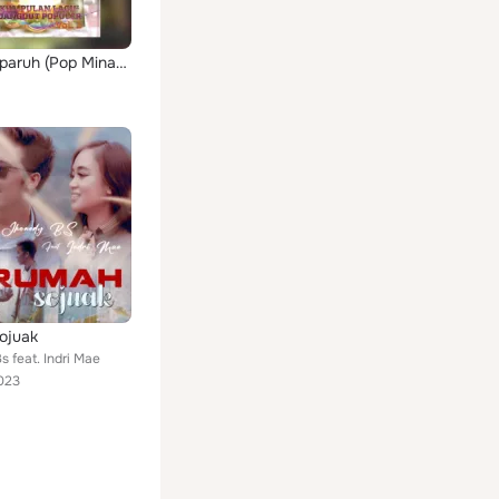
Bulan Separuh (Pop Minang)
ojuak
 feat. Indri Mae
023