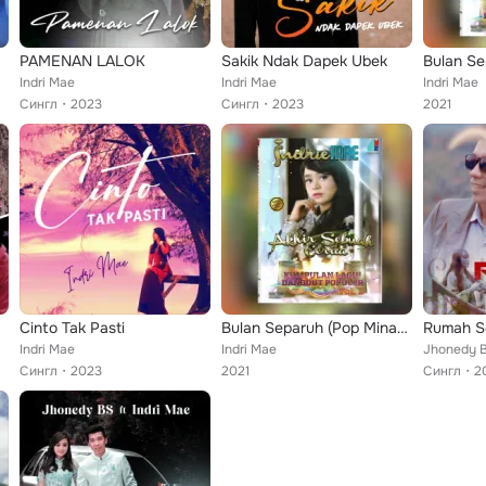
PAMENAN LALOK
Sakik Ndak Dapek Ubek
Indri Mae
Indri Mae
Indri Mae
Сингл
2023
Сингл
2023
2021
Cinto Tak Pasti
Bulan Separuh (Pop Minang)
Rumah S
Indri Mae
Indri Mae
Jhonedy Bs
Сингл
2023
2021
Сингл
2