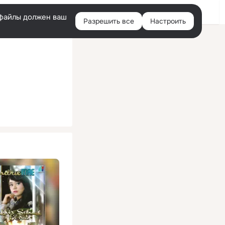
Помощь
Войти
й
e-файлы должен ваш
Разрешить все
Настроить
Правая
колонка