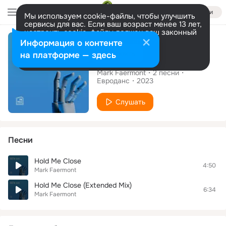
Войти
Мы используем cookie-файлы, чтобы улучшить
сервисы для вас. Если ваш возраст менее 13 лет,
настроить cookie-файлы должен ваш законный
Альбом
представитель.
Больше информации
Информация о контенте
Разрешить все
Настроить
на платформе — здесь
Hold Me Close
Mark Faermont
2
песни
Евроданс
2023
Слушать
Песни
Hold Me Close
4:50
Mark Faermont
Hold Me Close (Extended Mix)
6:34
Mark Faermont