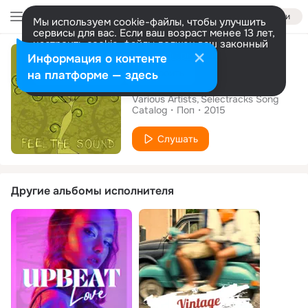
Войти
Мы используем cookie-файлы, чтобы улучшить
сервисы для вас. Если ваш возраст менее 13 лет,
настроить cookie-файлы должен ваш законный
Альбом
представитель.
Больше информации
Информация о контенте
Разрешить все
Настроить
на платформе — здесь
Feel The Sound
Various Artists
Selectracks Song
Catalog
Поп
2015
Слушать
Другие альбомы исполнителя