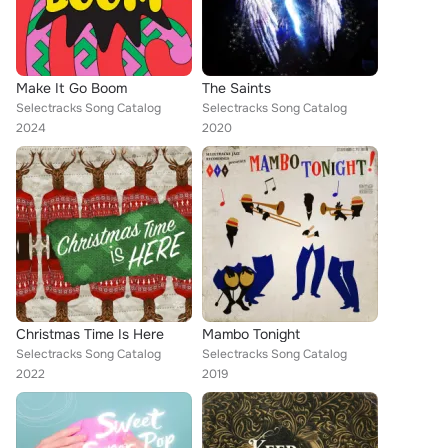
Make It Go Boom
The Saints
Selectracks Song Catalog
Selectracks Song Catalog
2024
2020
Christmas Time Is Here
Mambo Tonight
Selectracks Song Catalog
Selectracks Song Catalog
2022
2019