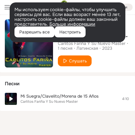
Войти
Мы используем cookie-файлы, чтобы улучшить
сервисы для вас. Если ваш возраст менее 13 лет,
настроить cookie-файлы должен ваш законный
Сингл
представитель.
Больше информации
Разрешить все
Настроить
Mi Suegra/Clavelito/Morena de 15 Años
Carlitos Fariña Y Su Nuevo Master
1
песня
Латинская
2023
Слушать
Песни
Mi Suegra/Clavelito/Morena de 15 Años
4:10
Carlitos Fariña Y Su Nuevo Master