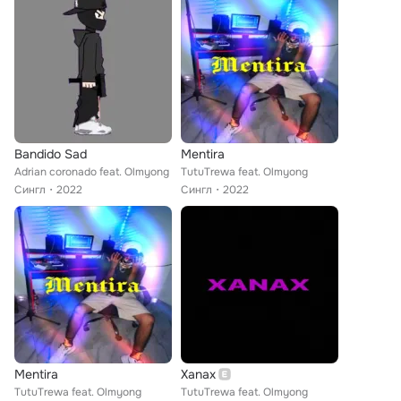
Bandido Sad
Mentira
Adrian coronado feat. Olmyong
TutuTrewa feat. Olmyong
Сингл
2022
Сингл
2022
Mentira
Xanax
TutuTrewa feat. Olmyong
TutuTrewa feat. Olmyong