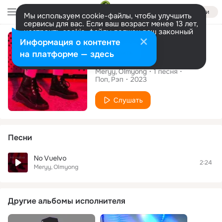
Войти
Мы используем cookie-файлы, чтобы улучшить
сервисы для вас. Если ваш возраст менее 13 лет,
настроить cookie-файлы должен ваш законный
Сингл
представитель.
Больше информации
Информация о контенте
Разрешить все
Настроить
на платформе — здесь
No Vuelvo
Meryy
Olmyong
1
песня
Поп
Рэп
2023
Слушать
Песни
No Vuelvo
2:24
Meryy
Olmyong
Другие альбомы исполнителя