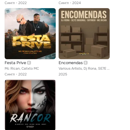
Сингл
2022
Сингл
2024
Festa Prive
Encomendas
Mc Rican, Calixto MC
Various Artists, Dj Rona, SE7E ORIGINAL, SHYMOO, Mc Rican
Сингл
2022
2025