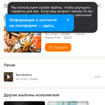
Войти
Мы используем cookie-файлы, чтобы улучшить
сервисы для вас. Если ваш возраст менее 13 лет,
настроить cookie-файлы должен ваш законный
Сингл
представитель.
Больше информации
Информация о контенте
Разрешить все
Настроить
на платформе — здесь
Bandoleira
mc rican
C4ioba
1
песня
Фанк
Рэп
2023
Слушать
Песни
Bandoleira
2:27
mc rican
C4ioba
Другие альбомы исполнителя