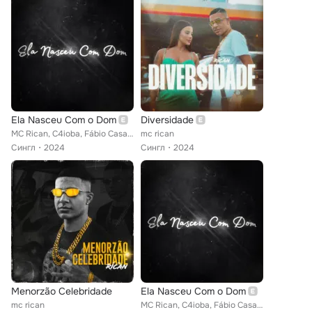
Ela Nasceu Com o Dom
Diversidade
MC Rican, C4ioba, Fábio Casagrande
mc rican
Сингл
2024
Сингл
2024
Menorzão Celebridade
Ela Nasceu Com o Dom
mc rican
MC Rican, C4ioba, Fábio Casagrande