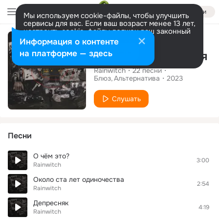
Войти
Мы используем cookie-файлы, чтобы улучшить
сервисы для вас. Если ваш возраст менее 13 лет,
настроить cookie-файлы должен ваш законный
Альбом
представитель.
Больше информации
Информация о контенте
Разрешить все
Настроить
на платформе — здесь
Сказка Свиристеля
Rainwitch
22
песни
Блюз
Альтернатива
2023
Слушать
Песни
О чём это?
3:00
Rainwitch
Около ста лет одиночества
2:54
Rainwitch
Депресняк
4:19
Rainwitch