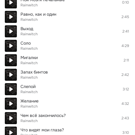
0:10
Rainwitch
Равно, как и один
2:45
Rainwitch
Выход
2:41
Rainwitch
Соло
4:29
Rainwitch
Мигалки
2:11
Rainwitch
Запах бинтов
2:42
Rainwitch
Слепой
3:12
Rainwitch
Желание
4:32
Rainwitch
Чем всё закончилось?
2:43
Rainwitch
Что видят мои глаза?
3:10