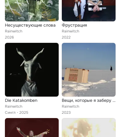
Несуществующие слова
Фрустрация
Rainwitch
Rainwitch
2026
2022
Die Katakomben
Вещи, которые я заберу с собой
Rainwitch
Rainwitch
Сингл
2025
2023