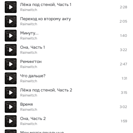
Лёжа под стеной, Часть 1
2:28
Rainwitch
Переход ко второму акту
2:05
Rainwitch
Минуту...
1:40
Rainwitch
Она, Часть 1
3:22
Rainwitch
Ремингтон
2:47
Rainwitch
Что дальше?
1:31
Rainwitch
Лёжа под стеной, Часть 2
3:15
Rainwitch
Время
3:02
Rainwitch
Она, Часть 2
1:59
Rainwitch
Мои мозги печальные