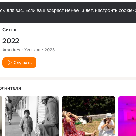
Русски
ы для вас. Если ваш возраст менее 13 лет, настроить cooki
Сингл
2022
Arandres
Хип-хоп
2023
Слушать
олнителя