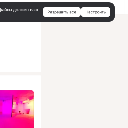
Помощь
Войти
й
e-файлы должен ваш
Разрешить все
Настроить
Правая
колонка