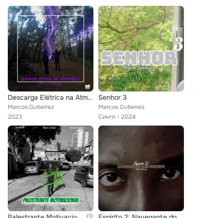
Descarga Elétrica na Atmosfera
Senhor 3
Marcos Gutierrez
Marcos Gutierrez
2023
Сингл
2024
Palestrante Motivacional
Espírito 2: Navegante dos Sonhos