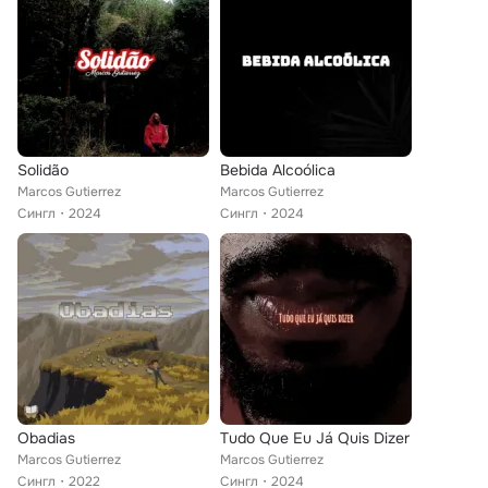
Solidão
Bebida Alcoólica
Marcos Gutierrez
Marcos Gutierrez
Сингл
2024
Сингл
2024
Obadias
Tudo Que Eu Já Quis Dizer
Marcos Gutierrez
Marcos Gutierrez
Сингл
2022
Сингл
2024