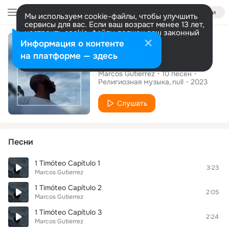
Войти
Мы используем cookie-файлы, чтобы улучшить
сервисы для вас. Если ваш возраст менее 13 лет,
настроить cookie-файлы должен ваш законный
Альбом
представитель.
Больше информации
Информация о контенте
Разрешить все
Настроить
на платформе — здесь
Timóteo
Marcos Gutierrez
10
песен
Религиозная музыка
null
2023
Слушать
Песни
1 Timóteo Capítulo 1
3:23
Marcos Gutierrez
1 Timóteo Capítulo 2
2:05
Marcos Gutierrez
1 Timóteo Capítulo 3
2:24
Marcos Gutierrez