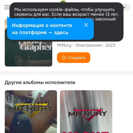
Войти
Мы используем cookie-файлы, чтобы улучшить
сервисы для вас. Если ваш возраст менее 13 лет,
настроить cookie-файлы должен ваш законный
представитель.
Больше информации
Сингл
Информация о контенте
Разрешить все
Настроить
на платформе — здесь
Photographer
MrNury
Электронная
2023
Слушать
Другие альбомы исполнителя