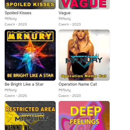
Spoiled Kisses
Vague
MrNury
MrNury
Сингл
2023
Сингл
2023
Be Bright Like a Star
Operation Name Cat
MrNury
MrNury
Сингл
2025
Сингл
2023