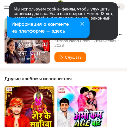
Войти
Мы используем cookie-файлы, чтобы улучшить
сервисы для вас. Если ваш возраст менее 13 лет,
настроить cookie-файлы должен ваш законный
Сингл
представитель.
Больше информации
Информация о контенте
Разрешить все
Настроить
на платформе — здесь
Shyam Naam Rass Pyala
Krishna Nand Premi
Этническая
2023
Слушать
Другие альбомы исполнителя