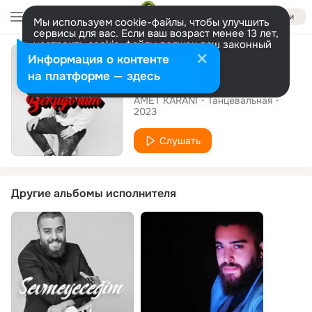
Войти
Мы используем cookie-файлы, чтобы улучшить
сервисы для вас. Если ваш возраст менее 13 лет,
настроить cookie-файлы должен ваш законный
Сингл
представитель.
Больше информации
Информация о контенте
Разрешить все
Настроить
на платформе — здесь
Bekliyorum
AMET KARANI
Танцевальная
2023
Слушать
Другие альбомы исполнителя