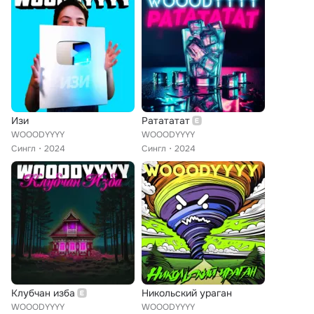
Изи
Ратататат
WOOODYYYY
WOOODYYYY
Сингл
2024
Сингл
2024
Клубчан изба
Никольский ураган
WOOODYYYY
WOOODYYYY