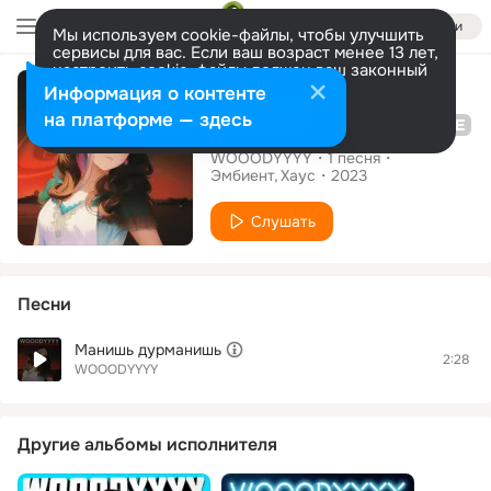
Войти
Мы используем cookie-файлы, чтобы улучшить
сервисы для вас. Если ваш возраст менее 13 лет,
настроить cookie-файлы должен ваш законный
Сингл
представитель.
Больше информации
Информация о контенте
Разрешить все
Настроить
на платформе — здесь
Манишь дурманишь
WOOODYYYY
1
песня
Эмбиент
Хаус
2023
Слушать
Песни
Манишь дурманишь
2:28
WOOODYYYY
Другие альбомы исполнителя