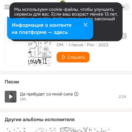
Войти
Мы используем cookie-файлы, чтобы улучшить
сервисы для вас. Если ваш возраст менее 13 лет,
настроить cookie-файлы должен ваш законный
представитель.
Больше информации
Сингл
Информация о контенте
Разрешить все
Настроить
на платформе — здесь
Да прибудет со мной сила
OM.
1
песня
Рэп
2023
Слушать
Песни
Да прибудет со мной сила
2:24
OM.
Другие альбомы исполнителя