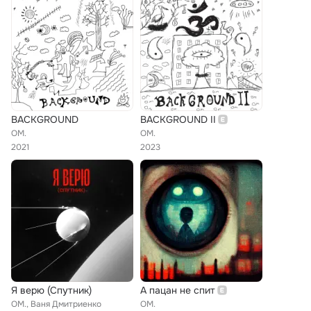
BACKGROUND
BACKGROUND II
ОМ.
OM.
2021
2023
Я верю (Спутник)
А пацан не спит
OM., Ваня Дмитриенко
OM.