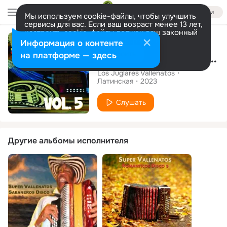
Войти
Мы используем cookie-файлы, чтобы улучшить
сервисы для вас. Если ваш возраст менее 13 лет,
настроить cookie-файлы должен ваш законный
Альбом
представитель.
Больше информации
Информация о контенте
Разрешить все
Настроить
на платформе — здесь
Vallenatos de Antaño, Vol.5
Los Juglares Vallenatos
Латинская
2023
Слушать
Другие альбомы исполнителя